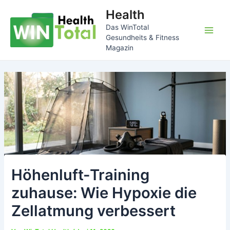
Zum
Health
Inhalt
Das WinTotal
springen
Main
Gesundheits & Fitness
Magazin
Men
Höhenluft-Training
zuhause: Wie Hypoxie die
Zellatmung verbessert