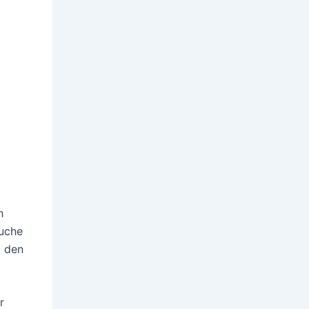
.
h
suche
t den
r