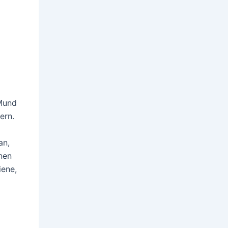
 Mund
ern.
an,
nen
iene,