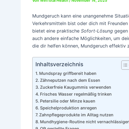
Von
WinTotal Health
/
November 14, 2025
Mundgeruch kann eine unangenehme Situatio
Verkehrsmitteln bist oder dich mit Freunden 
bietet eine praktische
Sofort-Lösung
gegen s
auch andere einfache Möglichkeiten, um dein
die dir helfen können, Mundgeruch effektiv
Inhaltsverzeichnis
Mundspray griffbereit haben
Zähneputzen nach dem Essen
Zuckerfreie Kaugummis verwenden
Frisches Wasser regelmäßig trinken
Petersilie oder Minze kauen
Speichelproduktion anregen
Zahnpflegeprodukte im Alltag nutzen
Mundhygiene-Routine nicht vernachlässige
Oft gestellte Fragen