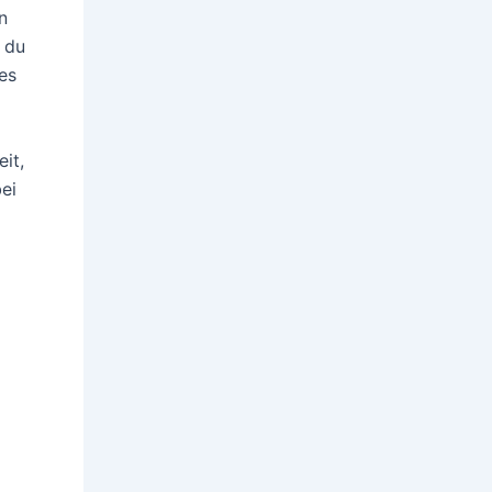
n
 du
es
it,
ei