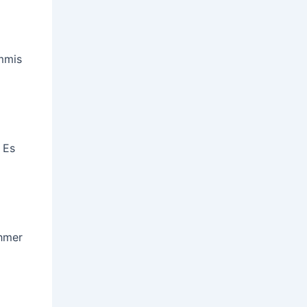
ummis
 Es
ehmer