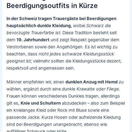
Beerdigungsoutfits in Kürze
In der Schweiz tragen Trauergäste bei Beerdigungen
hauptsächlich dunkle Kleidung,
wobei
Schwarz die
bevorzugte Trauerfarbe ist
. Diese Tradition besteht seit
dem
19. Jahrhundert
und zeigt Respekt gegenüber dem
Verstorbenen sowie den Angehörigen. Es ist wichtig zu
beachten, dass
nicht jedes schwarze Kleidungsstück
geeignet ist
; vielmehr sollten die Kleidungsstücke dezent,
respektvoll und angemessen sein.
Männer empfehlen wir, einen
dunklen Anzug mit Hemd
zu
wählen, ergänzt durch eine
dunkle Krawatte oder Fliege
.
Frauen können verschiedenes Dunkles tragen, allerdings
gilt es,
Knie und Schultern
abzudecken – also zum Beispiel
ein knielanges Kleid oder Rock mit Bluse sowie eine
passende Jacke. Kurze Hosen oder aufreizende Kleidung
sind
bei Beerdigungen unangebracht
, ebenso wie
auffälliger Schmuck oder Hüte.