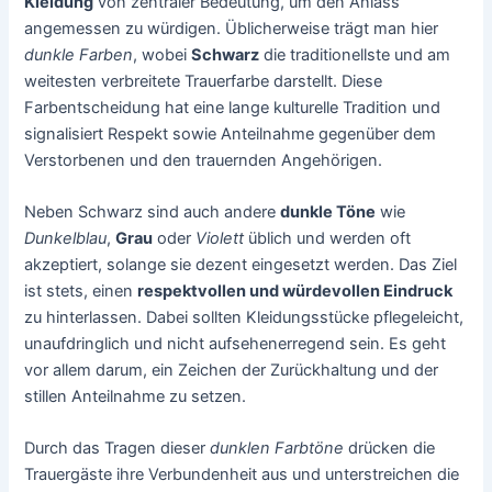
Kleidung
von zentraler Bedeutung, um den Anlass
angemessen zu würdigen. Üblicherweise trägt man hier
dunkle Farben
, wobei
Schwarz
die traditionellste und am
weitesten verbreitete Trauerfarbe darstellt. Diese
Farbentscheidung hat eine lange kulturelle Tradition und
signalisiert Respekt sowie Anteilnahme gegenüber dem
Verstorbenen und den trauernden Angehörigen.
Neben Schwarz sind auch andere
dunkle Töne
wie
Dunkelblau
,
Grau
oder
Violett
üblich und werden oft
akzeptiert, solange sie dezent eingesetzt werden. Das Ziel
ist stets, einen
respektvollen und würdevollen Eindruck
zu hinterlassen. Dabei sollten Kleidungsstücke pflegeleicht,
unaufdringlich und nicht aufsehenerregend sein. Es geht
vor allem darum, ein Zeichen der Zurückhaltung und der
stillen Anteilnahme zu setzen.
Durch das Tragen dieser
dunklen Farbtöne
drücken die
Trauergäste ihre Verbundenheit aus und unterstreichen die