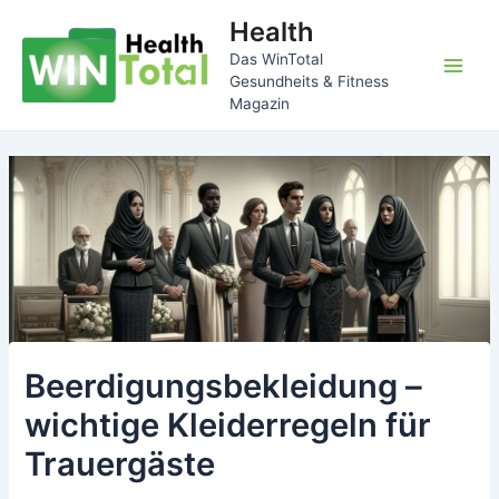
Zum
Health
Inhalt
Das WinTotal
springen
Main
Gesundheits & Fitness
Magazin
Men
Beerdigungsbekleidung –
wichtige Kleiderregeln für
Trauergäste