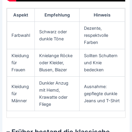
Aspekt
Empfehlung
Hinweis
Dezente,
Schwarz oder
Farbwahl
respektvolle
dunkle Töne
Farben
Kleidung
Knielange Röcke
Sollten Schultern
für
oder Kleider,
und Knie
Frauen
Blusen, Blazer
bedecken
Dunkler Anzug
Kleidung
Ausnahme:
mit Hemd,
für
gepflegte dunkle
Krawatte oder
Männer
Jeans und T-Shirt
Fliege
– Früher bestand die klassische