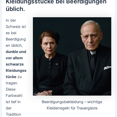
Kleidungsstücke bei Beerdigungen
üblich.
In der
Schweiz ist
es bei
Beerdigung
en üblich,
dunkle und
vor allem
schwarze
Kleidungss
tücke
zu
tragen.
Diese
Farbwahl
Beerdigungsbekleidung – wichtige
ist tief in
Kleiderregeln für Trauergäste
der
Tradition